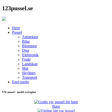
123pussel.se
Hem
Pussel
Arkitektur
Bilar
Blommor
Djur
Elektronik
Frukt
Landskap
Mat
Skylines
Transport
Eget motiv
VW pussel - medel svårighet
Barn