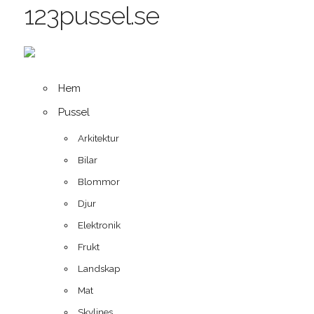
123pussel.se
Hem
Pussel
Arkitektur
Bilar
Blommor
Djur
Elektronik
Frukt
Landskap
Mat
Skylines